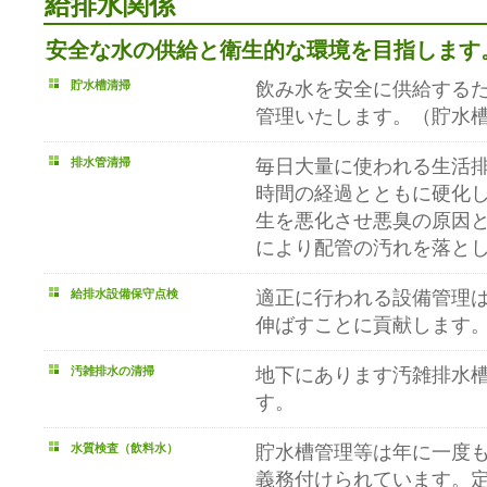
給排水関係
安全な水の供給と衛生的な環境を目指します
貯水槽清掃
飲み水を安全に供給する
管理いたします。（貯水
排水管清掃
毎日大量に使われる生活
時間の経過とともに硬化
生を悪化させ悪臭の原因
により配管の汚れを落と
給排水設備保守点検
適正に行われる設備管理
伸ばすことに貢献します
汚雑排水の清掃
地下にあります汚雑排水
す。
水質検査（飲料水）
貯水槽管理等は年に一度
義務付けられています。