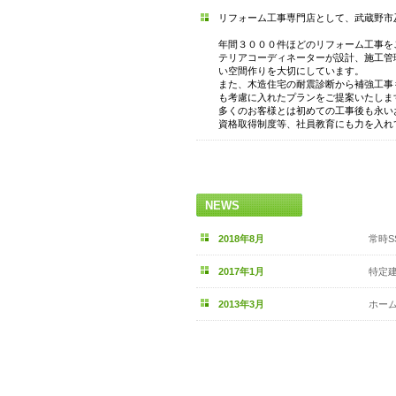
リフォーム工事専門店として、武蔵野市
年間３０００件ほどのリフォーム工事を
テリアコーディネーターが設計、施工管
い空間作りを大切にしています。
また、木造住宅の耐震診断から補強工事
も考慮に入れたプランをご提案いたしま
多くのお客様とは初めての工事後も永い
資格取得制度等、社員教育にも力を入れ
NEWS
2018年8月
常時S
2017年1月
特定
2013年3月
ホー